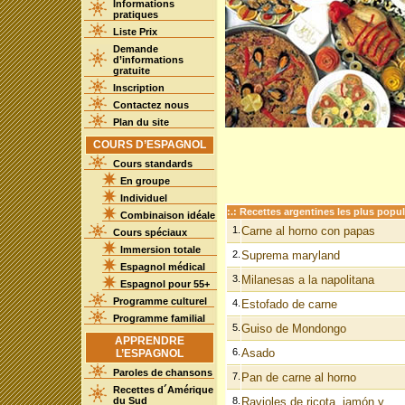
Informations
pratiques
Liste Prix
Demande
d’informations
gratuite
Inscription
Contactez nous
Plan du site
COURS D’ESPAGNOL
Cours standards
En groupe
Individuel
:.: Recettes argentines les plus popula
Combinaison idéale
1.
Carne al horno con papas
Cours spéciaux
Immersion totale
2.
Suprema maryland
Espagnol médical
3.
Milanesas a la napolitana
Espagnol pour 55+
Programme culturel
4.
Estofado de carne
Programme familial
5.
Guiso de Mondongo
APPRENDRE
6.
Asado
L’ESPAGNOL
Paroles de chansons
7.
Pan de carne al horno
Recettes d´Amérique
du Sud
8.
Ravioles de ricota, jamón y