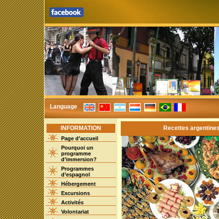
Language
INFORMATION
Recettes argentines
Page d’accueil
Pourquoi un
programme
d’immersion?
Programmes
d’espagnol
Hébergement
Excursions
Activités
Volontariat