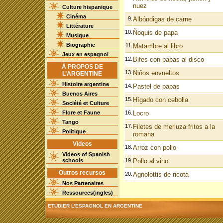
nuez
Culture hispanique
Cinéma
9.
Albóndigas de carne
Littérature
10.
Ñoquis de papa
Musique
Biographie
11.
Matambre al libro
Jeux en espagnol
12.
Bifes con papas al disco
À PROPOS DE
13.
Niños envueltos
L’ARGENTINE
Histoire argentine
14.
Pastel de papas
Buenos Aires
15.
Hígado con cebolla
Société et Culture
Flore et Faune
16.
Locro
Tango
17.
Filetes de merluza fritos a la
Politique
romana
Videos
18.
Arroz con pollo
Videos of Spanish
schools
19.
Pollo al vino
Outros recursos
20.
Agnolottis de ricota
Nos Partenaires
Ressources(ingles)
ETUDIER L’ESPAGNOL EN ARGENTINE