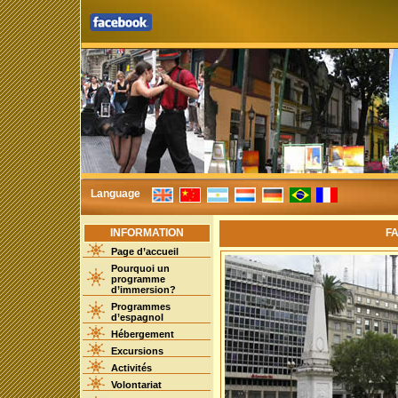
Language
INFORMATION
F
Page d’accueil
Pourquoi un
programme
d’immersion?
Programmes
d’espagnol
Hébergement
Excursions
Activités
Volontariat