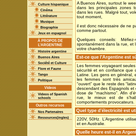
A Buenos Aires, surtout le wee
Culture hispanique
dans les principales zones to
Cinéma
dans les rues. Malgré tout, vo
Littérature
tout moment,
Musique
il est donc nécessaire de ne p
Biographie
comme partout.
Jeux en espagnol
Quelques conseils: Méfiez
À PROPOS DE
spontanément dans la rue, et la
L’ARGENTINE
votre chambre.
Histoire argentine
Est-ce que l’Argentine est 
Buenos Aires
Société et Culture
Les femmes voyageant seules 
Flore et Faune
sécurité et en confiance que
Tango
Latine. Les gens en général, 
les femmes sont très amicau
Politique
“ouvert” que le reste des “lati
Videos
descendant des Espagnols et d
dose de “machismo”. Afin d’é
Videos of Spanish
rue, le mieux est de s’hab
schools
comportements provocateurs.
Outros recursos
Quel type d’électricité est u
Nos Partenaires
Ressources(ingles)
220V, 50Hz. L’Argentine util
et en Australie.
Quelle heure est-il en Argen