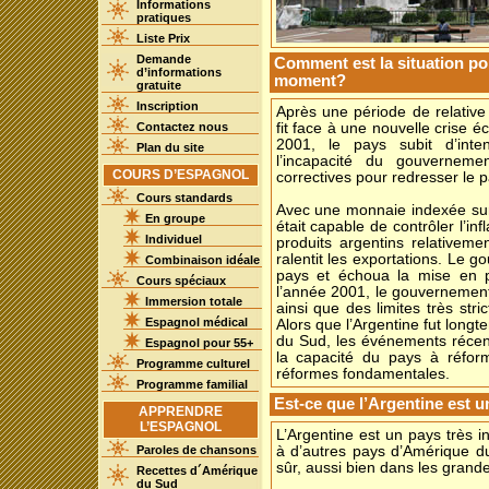
Informations
pratiques
Liste Prix
Demande
Comment est la situation po
d’informations
moment?
gratuite
Inscription
Après une période de relative 
Contactez nous
fit face à une nouvelle crise
2001, le pays subit d’inte
Plan du site
l’incapacité du gouvernem
COURS D’ESPAGNOL
correctives pour redresser le p
Cours standards
Avec une monnaie indexée sur 
En groupe
était capable de contrôler l’inf
Individuel
produits argentins relativeme
ralentit les exportations. Le g
Combinaison idéale
pays et échoua la mise en p
Cours spéciaux
l’année 2001, le gouvernement
Immersion totale
ainsi que des limites très str
Espagnol médical
Alors que l’Argentine fut lo
du Sud, les événements récent
Espagnol pour 55+
la capacité du pays à réfo
Programme culturel
réformes fondamentales.
Programme familial
Est-ce que l’Argentine est u
APPRENDRE
L’ESPAGNOL
L’Argentine est un pays très i
Paroles de chansons
à d’autres pays d’Amérique du
sûr, aussi bien dans les grande
Recettes d´Amérique
du Sud