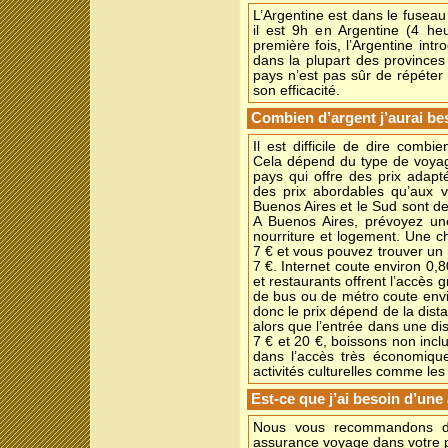
L’Argentine est dans le fuseau
il est 9h en Argentine (4 he
première fois, l’Argentine intr
dans la plupart des provinces
pays n’est pas sûr de répéte
son efficacité.
Combien d’argent j’aurai be
Il est difficile de dire comb
Cela dépend du type de voyag
pays qui offre des prix adap
des prix abordables qu’aux v
Buenos Aires et le Sud sont de
A Buenos Aires, prévoyez u
nourriture et logement. Une 
7 € et vous pouvez trouver un 
7 €. Internet coute environ 0,8
et restaurants offrent l’accès gr
de bus ou de métro coute enviro
donc le prix dépend de la dist
alors que l’entrée dans une d
7 € et 20 €, boissons non inclu
dans l’accès très économiqu
activités culturelles comme le
Est-ce que j’ai besoin d’un
Nous vous recommandons d
assurance voyage dans votre 