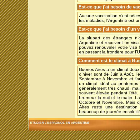
Est-ce que j’ai besoin de va
Aucune vaccination n’est néce
les maladies, l’Argentine est un
Est-ce que j’ai besoin d’un 
La plupart des étrangers n’
Argentine et reçoivent un visa 
pouvez renouveler votre visa f
en passant la frontière pour l’U
Comment est le climat à Bu
Buenos Aires a un climat doux
d’hiver sont de Juin à Août, l
Septembre à Novembre et l’a
un climat idéal au printemps
généralement très chaud, mais
souvent élevée pendant l’été. 
brumeux la nuit et le matin. La
Octobre et Novembre. Mais q
Aires reste une destinatio
beaucoup de journée ensoleill
ETUDIER L’ESPAGNOL EN ARGENTINE