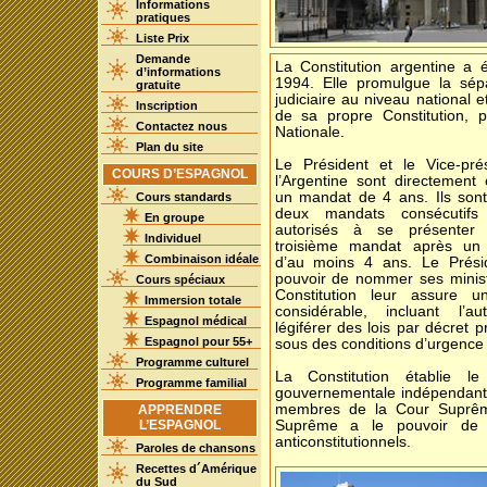
Informations
pratiques
Liste Prix
Demande
La Constitution argentine a 
d’informations
1994. Elle promulgue la sépar
gratuite
judiciaire au niveau national 
Inscription
de sa propre Constitution, p
Contactez nous
Nationale.
Plan du site
Le Président et le Vice-pré
COURS D’ESPAGNOL
l’Argentine sont directement
un mandat de 4 ans. Ils sont
Cours standards
deux mandats consécutifs
En groupe
autorisés à se présenter
Individuel
troisième mandat après un i
Combinaison idéale
d’au moins 4 ans. Le Prési
pouvoir de nommer ses minist
Cours spéciaux
Constitution leur assure u
Immersion totale
considérable, incluant l’au
Espagnol médical
légiférer des lois par décret p
Espagnol pour 55+
sous des conditions d’urgence 
Programme culturel
La Constitution établie l
Programme familial
gouvernementale indépendant
membres de la Cour Suprême
APPRENDRE
L’ESPAGNOL
Suprême a le pouvoir de d
anticonstitutionnels.
Paroles de chansons
Recettes d´Amérique
du Sud