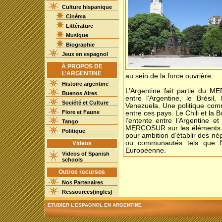
Culture hispanique
Cinéma
Littérature
Musique
Biographie
Jeux en espagnol
À PROPOS DE
L’ARGENTINE
au sein de la force ouvrière.
Histoire argentine
L’Argentine fait partie du 
Buenos Aires
entre l’Argentine, le Brésil
Société et Culture
Venezuela. Une politique comm
Flore et Faune
entre ces pays. Le Chili et la 
l’entente entre l’Argentine et
Tango
MERCOSUR sur les éléments pol
Politique
pour ambition d’établir des n
ou communautés tels que l’
Videos
Européenne.
Videos of Spanish
schools
Outros recursos
Nos Partenaires
Ressources(ingles)
ETUDIER L’ESPAGNOL EN ARGENTINE