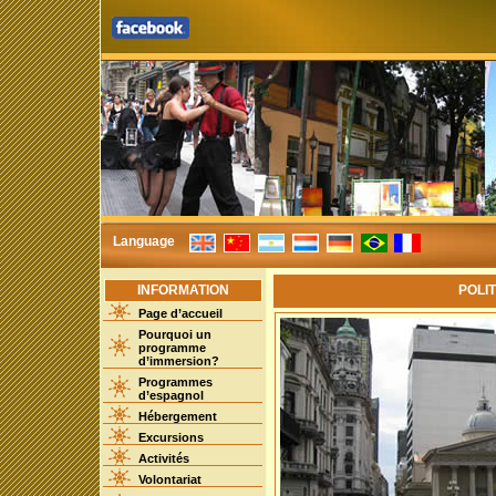
Language
INFORMATION
POLI
Page d’accueil
Pourquoi un
programme
d’immersion?
Programmes
d’espagnol
Hébergement
Excursions
Activités
Volontariat