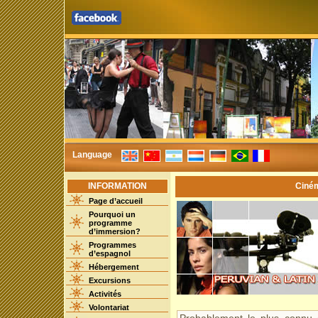
Language
INFORMATION
Ciném
Page d’accueil
Pourquoi un
programme
d’immersion?
Programmes
d’espagnol
Hébergement
Excursions
Activités
Volontariat