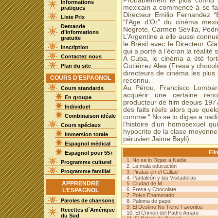
Probablement le plus connu 
Informations
mexicain a commencé à se fai
pratiques
Directeur Emilio Fernandez “
Liste Prix
“l’Age d’Or” du cinéma mexic
Demande
Negrete, Carmen Sevilla, Pedr
d’informations
L’Argentine a elle aussi connu
gratuite
le Brésil avec le Directeur G
Inscription
qui a porté à l’écran la réalité
Contactez nous
A Cuba, le cinéma a été fort
Gutiérrez Alea (Fresa y chocol
Plan du site
directeurs de cinéma les plus c
COURS D’ESPAGNOL
reconnu.
Au Pérou, Francisco Lombard
Cours standards
acquérir une certaine ren
En groupe
producteur de film depuis 1977
Individuel
des faits réels alors que qu
Combinaison idéale
comme “ No se lo digas a nadie
l’histoire d’un homosexuel q
Cours spéciaux
hypocrite de la clase moyenne 
Immersion totale
péruvien Jaime Bayli).
Espagnol médical
Fil
Espagnol pour 55+
1. No se lo Digas a Nadie
Programme culturel
2. La mala educación
Programme familial
3. Piratas en el Callao
4. Pantaleón y las Visitadoras
APPRENDRE
5. Ciudad de M
6. Fresa y Chocolate
L’ESPAGNOL
7. Polvo Enamorado
Paroles de chansons
8. Paloma de papel
9. El Destino No Tiene Favoritos
Recettes d´Amérique
10. El Crimen del Padre Amaro
du Sud