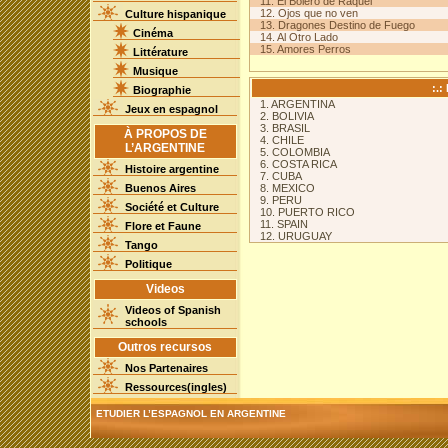
11. El Bolero de Raquel
12. Ojos que no ven
Culture hispanique
13. Dragones Destino de Fuego
Cinéma
14. Al Otro Lado
15. Amores Perros
Littérature
Musique
:.:
Biographie
1. ARGENTINA
Jeux en espagnol
2. BOLIVIA
3. BRASIL
À PROPOS DE
4. CHILE
L’ARGENTINE
5. COLOMBIA
6. COSTA RICA
Histoire argentine
7. CUBA
Buenos Aires
8. MEXICO
9. PERU
Société et Culture
10. PUERTO RICO
11. SPAIN
Flore et Faune
12. URUGUAY
Tango
Politique
Videos
Videos of Spanish
schools
Outros recursos
Nos Partenaires
Ressources(ingles)
ETUDIER L’ESPAGNOL EN ARGENTINE