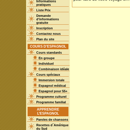
Informations
pratiques
Liste Prix
Demande
d’informations
gratuite
Inscription
Contactez nous
Plan du site
COURS D’ESPAGNOL
Cours standards
En groupe
Individuel
Combinaison idéale
Cours spéciaux
Immersion totale
Espagnol médical
Espagnol pour 55+
Programme culturel
Programme familial
APPRENDRE
L’ESPAGNOL
Paroles de chansons
Recettes d´Amérique
du Sud