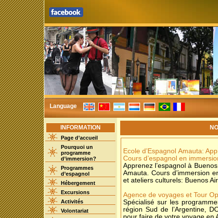
Language
INFORMATION
NO
Page d’accueil
Pourquoi un
Ecole d’Espagnol Amauta: Appr
programme
Cours d’espagnol en immersion
d’immersion?
Apprenez l’espagnol à Buenos 
Programmes
Amauta. Cours d’immersion en
d’espagnol
et ateliers culturels: Buenos A
Hébergement
Excursions
Agence de voyages et Tour Opé
Activités
Spécialisé sur les programme
région Sud de l’Argentine, 
Volontariat
pour faire de votre voyage en 