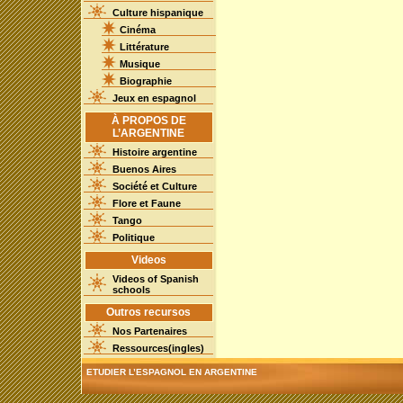
Culture hispanique
Cinéma
Littérature
Musique
Biographie
Jeux en espagnol
À PROPOS DE
L’ARGENTINE
Histoire argentine
Buenos Aires
Société et Culture
Flore et Faune
Tango
Politique
Videos
Videos of Spanish
schools
Outros recursos
Nos Partenaires
Ressources(ingles)
ETUDIER L’ESPAGNOL EN ARGENTINE