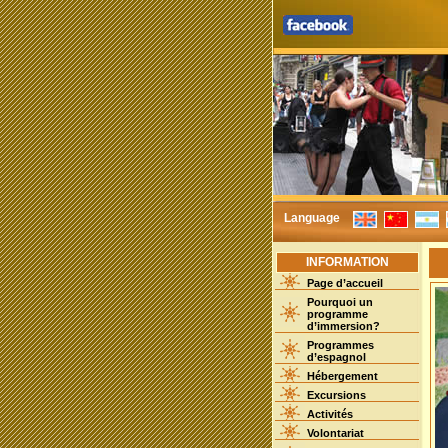
Language
INFORMATION
Page d’accueil
Pourquoi un
programme
d’immersion?
Programmes
d’espagnol
Hébergement
Excursions
Activités
Volontariat