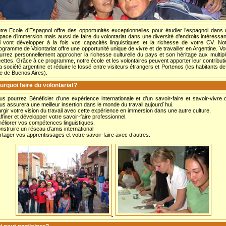
tre Ecole d’Espagnol offre des opportunités exceptionnelles pour étudier l’espagnol dans
pace d’immersion mais aussi de faire du volontariat dans une diversité d’endroits intéressa
i vont développer à la fois vos capacités linguistiques et la richesse de votre CV. No
ogramme de Volontariat offre une opportunité unique de vivre et de travailler en Argentine. V
urrez personnellement approcher la richesse culturelle du pays et son héritage aux multip
cettes. Grâce à ce programme, notre école et les volontaires peuvent apporter leur contribut
la société argentine et réduire le fossé entre visiteurs étrangers et Portenos (les habitants de
lle de Buenos Aires).
urquoi faire du volontariat?
us pourrez Bénéficier d’une expérience internationale et d’un savoir-faire et savoir-vivre 
us assurera une meilleur insertion dans le monde du travail aujourd´hui.
argir votre vision du travail avec cette expérience en immersion dans une autre culture.
ffiner et développer votre savoir-faire professionnel.
éliorer vos compétences linguistiques.
nstruire un réseau d’amis international
rtager vos apprentissages et votre savoir-faire avec d’autres.