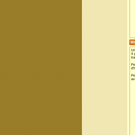
Mi
Un
4 
tr
Pe
d’
Pe
av