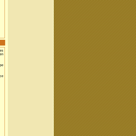
Les
 en
pe
nce