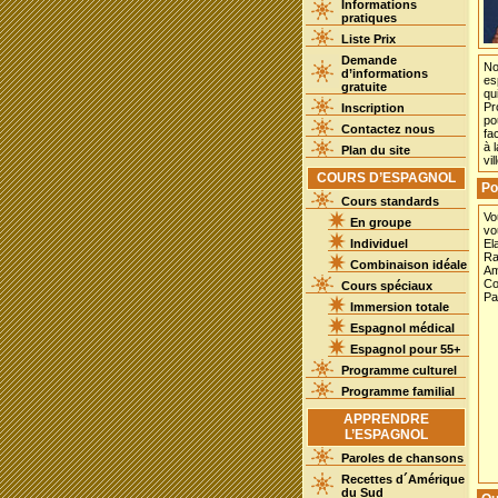
Informations
pratiques
Liste Prix
Demande
No
d’informations
es
gratuite
qu
Pr
Inscription
po
Contactez nous
fa
à 
Plan du site
vi
COURS D’ESPAGNOL
Po
Cours standards
Vo
En groupe
vo
Individuel
El
Ra
Combinaison idéale
Am
Co
Cours spéciaux
Pa
Immersion totale
Espagnol médical
Espagnol pour 55+
Programme culturel
Programme familial
APPRENDRE
L’ESPAGNOL
Paroles de chansons
Recettes d´Amérique
du Sud