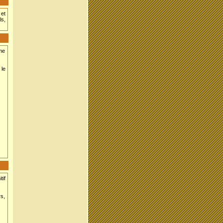
 et
ls,
mme
 le
tif
rs,