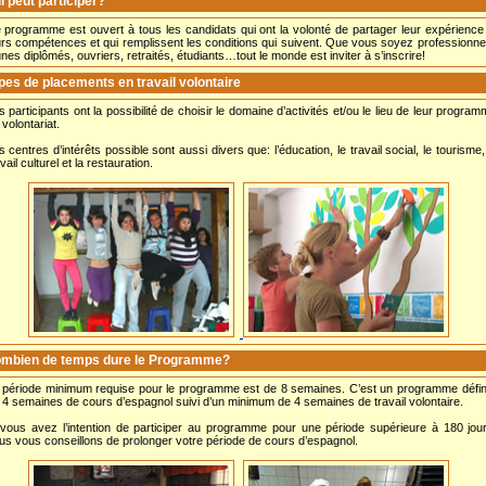
i peut participer?
 programme est ouvert à tous les candidats qui ont la volonté de partager leur expérience
urs compétences et qui remplissent les conditions qui suivent. Que vous soyez professionne
unes diplômés, ouvriers, retraités, étudiants…tout le monde est inviter à s’inscrire!
pes de placements en travail volontaire
s participants ont la possibilité de choisir le domaine d’activités et/ou le lieu de leur progra
 volontariat.
s centres d’intérêts possible sont aussi divers que: l’éducation, le travail social, le tourisme,
vail culturel et la restauration.
mbien de temps dure le Programme?
 période minimum requise pour le programme est de 8 semaines. C’est un programme défini
 4 semaines de cours d’espagnol suivi d’un minimum de 4 semaines de travail volontaire.
 vous avez l’intention de participer au programme pour une période supérieure à 180 jou
us vous conseillons de prolonger votre période de cours d’espagnol.