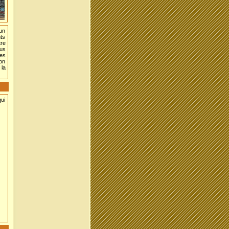
 un
nts
tre
ous
les
ion
 la
qui