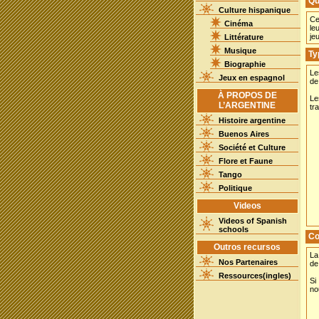
Qu
Culture hispanique
Ce
Cinéma
le
je
Littérature
Musique
Ty
Biographie
Le
Jeux en espagnol
de
À PROPOS DE
Le
L’ARGENTINE
tra
Histoire argentine
Buenos Aires
Société et Culture
Flore et Faune
Tango
Politique
Videos
Videos of Spanish
schools
Co
Outros recursos
La
Nos Partenaires
de
Ressources(ingles)
Si
no