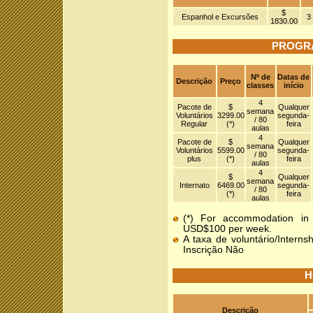
$
Espanhol e Excursões
3
1830.00
PROGR
Nº de
Datas de
Descrição
Preço
classes
início
4
Pacote de
$
Qualquer
semana
Voluntários
3299.00
segunda-
/ 80
Regular
(*)
feira
aulas
4
Pacote de
$
Qualquer
semana
Voluntários
5599.00
segunda-
/ 80
plus
(*)
feira
aulas
4
$
Qualquer
semana
Internato
6469.00
segunda-
/ 80
(*)
feira
aulas
(*) For accommodation in 
USD$100 per week.
A taxa de voluntário/Intern
Inscrição Não
H
Descrição