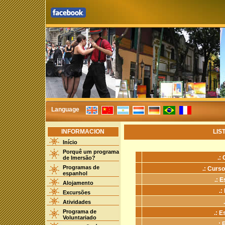
Language
INFORMACION
LIS
Início
Porquê um programa
.:
de Imersão?
Programas de
.: Curs
espanhol
.: 
Alojamento
.:
Excursões
Atividades
Programa de
.: 
Voluntariado
.: