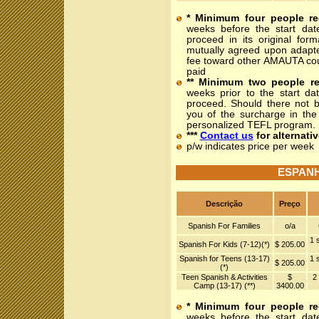
* Minimum four people re
weeks before the start dat
proceed in its original for
mutually agreed upon adapte
fee toward other AMAUTA cour
paid
** Minimum two people re
weeks prior to the start da
proceed. Should there not b
you of the surcharge in the 
personalized TEFL program.
***
Contact us
for alternativ
p/w indicates price per week
ESPANH
Descrição
Preço
Spanish For Families
o/a
1 
Spanish For Kids (7-12)(*)
$ 205.00
Spanish for Teens (13-17)
1 
$ 205.00
(*)
Teen Spanish & Activities
$
2
Camp (13-17) (**)
3400.00
* Minimum four people re
weeks before the start dat