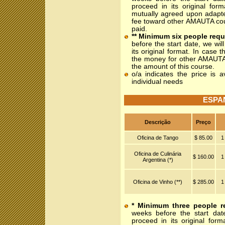
proceed in its original for
mutually agreed upon adapte
fee toward other AMAUTA cour
paid.
** Minimum six people requ
before the start date, we wi
its original format. In case 
the money for other AMAUTA c
the amount of this course.
o/a indicates the price is 
individual needs
ESPA
Descrição
Preço
Oficina de Tango
$ 85.00
1
Oficina de Culinária
$ 160.00
1
Argentina (*)
Oficina de Vinho (**)
$ 285.00
1
* Minimum three people r
weeks before the start dat
proceed in its original for