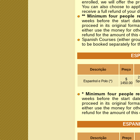
enrolled, we will offer the 
You can also choose to appl
receive a full refund of your d
** Minimum four people r
weeks before the start dat
proceed in its original form
either use the money for oth
refund for the amount of this
Spanish Courses (either gro
to be booked separately for 
ESP
Descrição
Preço
2
$
Espanhol e Polo (*)
Sp
1450.00
* Minimum four people re
weeks before the start dat
proceed in its original form
either use the money for oth
refund for the amount of this
ESPAN
Descrição
Preço