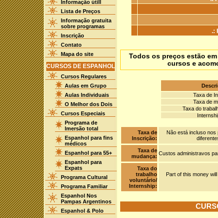
Informação útill
Lista de Preços
Informação gratuita
sobre programas
.:
Inscrição
Contato
Mapa do site
Todos os preços estão em 
cursos e acomo
CURSOS DE ESPANHOL
Cursos Regulares
Aulas em Grupo
Descr
Aulas Individuais
Taxa de In
Taxa de 
O Melhor dos Dois
Taxa do trabalh
Cursos Especiais
Internsh
Programa de
Imersão total
Taxa de
Não está incluso nos
Espanhol para fins
Inscrição:
diferent
médicos
Taxa de
Espanhol para 55+
Custos administravos pa
mudança:
Espanhol para
Expats
Taxa do
trabalho
Part of this money will
Programa Cultural
voluntário/
Internship:
Programa Familiar
Espanhol Nos
Pampas Argentinos
CURS
Espanhol & Polo