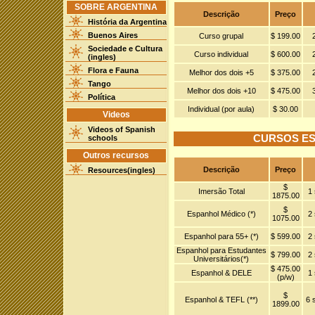
SOBRE ARGENTINA
Descrição
Preço
História da Argentina
Buenos Aires
Curso grupal
$ 199.00
Sociedade e Cultura
Curso individual
$ 600.00
(ingles)
Flora e Fauna
Melhor dos dois +5
$ 375.00
Tango
Melhor dos dois +10
$ 475.00
Política
Individual (por aula)
$ 30.00
Videos
Videos of Spanish
CURSOS ES
schools
Outros recursos
Descrição
Preço
Resources(ingles)
$
Imersão Total
1
1875.00
$
Espanhol Médico (*)
2
1075.00
Espanhol para 55+ (*)
$ 599.00
2
Espanhol para Estudantes
$ 799.00
2
Universitários(*)
$ 475.00
Espanhol & DELE
1
(p/w)
$
Espanhol & TEFL (**)
6 
1899.00