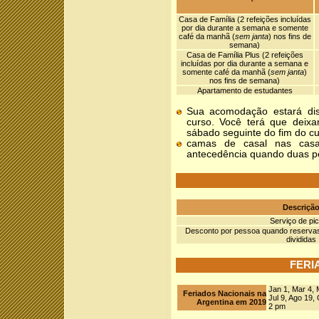
Casa de Família (2 refeições incluídas
por dia durante a semana e somente
café da manhã (
sem janta
) nos fins de
semana)
Casa de Família Plus (2 refeições
incluídas por dia durante a semana e
somente café da manhã (
sem janta
)
nos fins de semana)
Apartamento de estudantes
Sua acomodação estará di
curso. Você terá que deixa
sábado seguinte do fim do c
camas de casal nas casa
antecedência quando duas p
Descriçã
Serviço de pi
Desconto por pessoa quando reservas
divididas
FERI
Jan 1, Mar 4, M
Feriados Nacionais na
Jul 9, Ago 19,
Argentina em 2019
2 pm