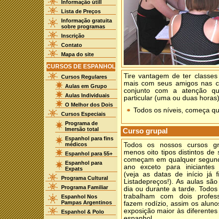
Informação útill
Lista de Preços
Informação gratuita
sobre programas
Inscrição
Contato
Mapa do site
CURSOS DE ESPANHOL
Tire vantagem de ter classes
Cursos Regulares
mais com seus amigos nas cl
Aulas em Grupo
conjunto com a atenção qu
Aulas Individuais
particular (uma ou duas horas)
O Melhor dos Dois
Todos os níveis, começa qu
Cursos Especiais
Programa de
Imersão total
Curso grupal
Espanhol para fins
médicos
Todos os nossos cursos gr
menos oito tipos distintos de 
Espanhol para 55+
começam em qualquer segund
Espanhol para
ano exceto para iniciantes
Expats
(veja as datas de início já 
Programa Cultural
Listadepreços!). As aulas são
Programa Familiar
dia ou durante a tarde. Todos
trabalham com dois profes
Espanhol Nos
Pampas Argentinos
fazem rodízio, assim os alun
exposição maior às diferentes
Espanhol & Polo
espanhol.