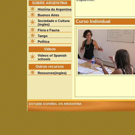
SOBRE ARGENTINA
História da Argentina
Buenos Aires
Sociedade e Cultura
Curso Individual
(ingles)
Flora e Fauna
Tango
Política
Videos
Videos of Spanish
schools
Outros recursos
Resources(ingles)
ESTUDIE ESPAÑOL EN ARGENTINA