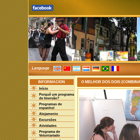
Language
INFORMACION
O MELHOR DOS DOIS (COMBIN
Início
Porquê um programa
de Imersão?
Programas de
espanhol
Alojamento
Excursões
Atividades
Programa de
Voluntariado