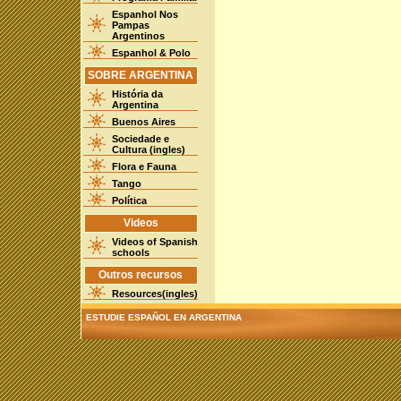
Espanhol Nos
Pampas
Argentinos
Espanhol & Polo
SOBRE ARGENTINA
História da
Argentina
Buenos Aires
Sociedade e
Cultura (ingles)
Flora e Fauna
Tango
Política
Videos
Videos of Spanish
schools
Outros recursos
Resources(ingles)
ESTUDIE ESPAÑOL EN ARGENTINA