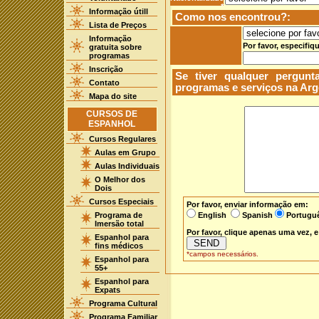
*
Informação útill
Como nos encontrou?:
Lista de Preços
Informação
Por favor, especifiq
gratuita sobre
programas
Inscrição
Se tiver qualquer pergun
Contato
programas e serviços na Arge
Mapa do site
CURSOS DE
ESPANHOL
Cursos Regulares
Aulas em Grupo
Aulas Individuais
O Melhor dos
Dois
Cursos Especiais
Por favor, enviar informação em:
Programa de
English
Spanish
Portugu
Imersão total
Por favor, clique apenas uma vez, 
Espanhol para
fins médicos
*campos necessários.
Espanhol para
55+
Espanhol para
Expats
Programa Cultural
Programa Familiar