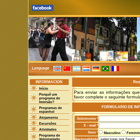
Language
INFORMACION
Req
Início
Para enviar as informações que
Porquê um
favor complete o seguinte formulá
programa de
Imersão?
FORMULARIO DE IN
Programas de
espanhol
Alojamento
Sobrenome *
Excursões
E - mail *
Atividades
Sexo *
Masculino
Femini
Programa de
Voluntariado
Nacionalidade