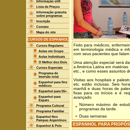
Informação útill
Lista de Preços
Informação gratuita
sobre programas
Inscrição
Contato
Mapa do site
CURSOS DE ESPANHOL
Feito para médicos, enfermeiro
Cursos Regulares
em terminologia médica e in
Aulas em Grupo
com seus pacientes que falam
Aulas Individuais
O Melhor dos Dois
Uma atenção especial será da
a América Latina em matérias
Cursos Especiais
etc., e como esses assuntos d
Programa de
Imersão total
Visitas aos hospitais e pales
Espanhol para fins
etc. estão inclusas. Seis ho
médicos
manhã e duas horas de palest
Espanhol para 55+
fixas para os inícios e é re
Espanhol para
avançado.
Expats
Número máximo de estuda
Programa Cultural
programas da tarde.
Programa Familiar
Duas semanas
Espanhol Nos
Pampas Argentinos
ESPANHOL PARA PROPÓS
Espanhol & Polo