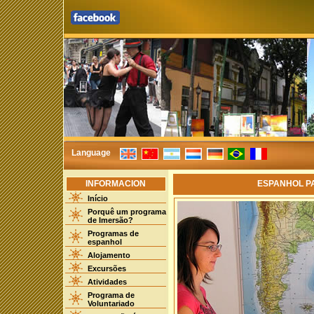
Language
INFORMACION
ESPANHOL P
Início
Porquê um programa
de Imersão?
Programas de
espanhol
Alojamento
Excursões
Atividades
Programa de
Voluntariado