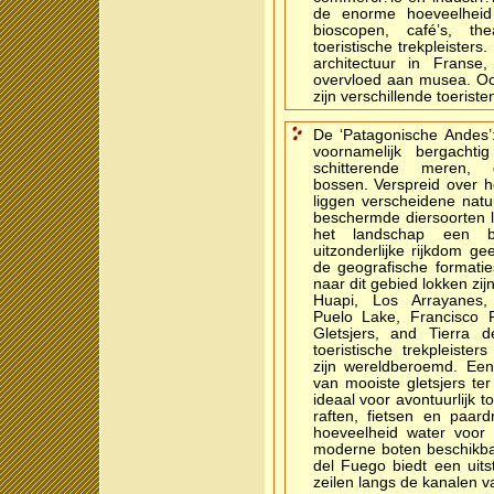
de enorme hoeveelheid 
bioscopen, café’s, th
toeristische trekpleister
architectuur in Franse,
overvloed aan musea. Ook
zijn verschillende toerist
De ‘Patagonische Andes’:
voornamelijk bergachti
schitterende meren, 
bossen. Verspreid over h
liggen verscheidene nat
beschermde diersoorten 
het landschap een b
uitzonderlijke rijkdom ge
de geografische formatie
naar dit gebied lokken zij
Huapi, Los Arrayanes,
Puelo Lake, Francisco 
Gletsjers, and Tierra 
toeristische trekpleister
zijn wereldberoemd. Een
van mooiste gletsjers te
ideaal voor avontuurlijk 
raften, fietsen en paar
hoeveelheid water voor 
moderne boten beschikbaa
del Fuego biedt een uit
zeilen langs de kanalen va