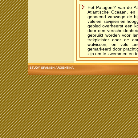
Het Patagoni? van de Atl
Atlantische Oceaan, en 
genoemd vanwege de bij
valeien, ravijnen en hoogg
gebied overheerst een ko
door een verscheidenhe
gebruikt worden voor la
trekpleister door de a
walvissen, en vele an
gemarkeerd door prachtig
zijn om te zwemmen en te
STUDY SPANISH ARGENTINA