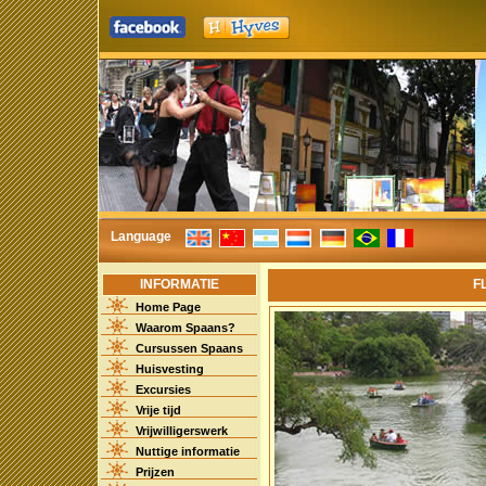
Language
INFORMATIE
F
Home Page
Waarom Spaans?
Cursussen Spaans
Huisvesting
Excursies
Vrije tijd
Vrijwilligerswerk
Nuttige informatie
Prijzen