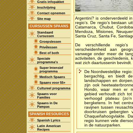
Gratis infopakket
Inschrijving
Contact opnemen
Argentini? is onderverdeeld in
Site map
regio’s. De regio’s bestaan ui
CURSUSSEN SPAANS
Catamarca, Chubut, Cordoba,
Mendoza, Misiones, Neuquen
Standaard
Santa Cruz, Santa Fe, Santiag
Cursussen
Groepslessen
De verschillende regio
Privélessen
verscheidenheid aan geogra
Best of both
vanwege onder meer de tango
activiteiten, de geschiedenis,
Speciale
programma's
wat zich daartussenin bevindt.
Super Intensief
programma
De Noordwestelijke regio:
bergachtig, en biedt de
Medisch Spaans
landschappen en dorpen,
Spaans voor 55+
zijn ook heetwaterbronn
Cultureel programma
Hondo, waar men er med
gebied verhoudt zich tot
Spaans voor
Families
verhoogd plateau (zo’
bergketens. In het centr
Spaans in De
Pampas
ravijnen tussen reusacht
doorkruisen gebergten
SPANISH RESOURCES
Chaqueñahoogvlakte. Dan
Spanish Lyrics
regio kunnen vele dierso
in de natuurparken.
Latin American
Recipes