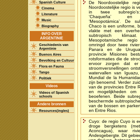
Spanish Culture
De Noordoostelijke reg
Noordoostelijke regio is v
Cinema
in twee subregio’
Literature
‘Chaqueña’ e
Music
‘Mesopotámica’. De sub
Chaco is een uniforme, 
Biography
vlakte met een overhe
INFO OVER
subtropisch klimaa
ARGENTINIE
Mesopotamische regio
omringd door twee rivie
Geschiedenis van
Argentinie
Panara en de Urugua
provincie Misiones best
Buenos Aires
rotsformaties die de str
Bevolking en Cultuur
ervoor zorgen dat er 
Flora en Fauna
stroomversnellingen ont
Tango
watervallen van Iguaz
Mundial de la Humanidad
Politiek
zijn benoemd. Verder zuidw
Videos
van de provincies Entre 
en mogelijkheden om 
Videos of Spanish
beoefenen. Beide subreg
schools
beschermde subtropische 
Andere bronnen
van de bossen en parken
en Entre Rios.
Resources(ingles)
Cuyo: de regio Cuyo is e
droge bergketens (m
Aconcagua), waar rivi
Andesgebergte. Dit gebied