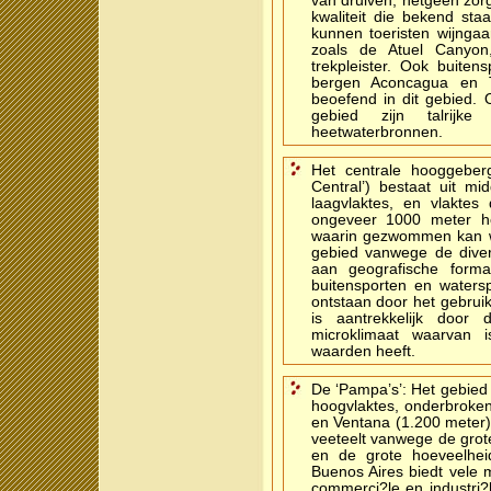
van druiven, hetgeen zor
kwaliteit die bekend sta
kunnen toeristen wijnga
zoals de Atuel Canyon,
trekpleister. Ook buiten
bergen Aconcagua en 
beoefend in dit gebied. O
gebied zijn talrijk
heetwaterbronnen.
Het centrale hooggeberg
Central’) bestaat uit mi
laagvlaktes, en vlaktes
ongeveer 1000 meter hoo
waarin gezwommen kan wo
gebied vanwege de diver
aan geografische forma
buitensporten en waters
ontstaan door het gebrui
is aantrekkelijk door
microklimaat waarvan 
waarden heeft.
De ‘Pampa’s’: Het gebied 
hoogvlaktes, onderbroken
en Ventana (1.200 meter)
veeteelt vanwege de grot
en de grote hoeveelhe
Buenos Aires biedt vele 
commerci?le en industri?