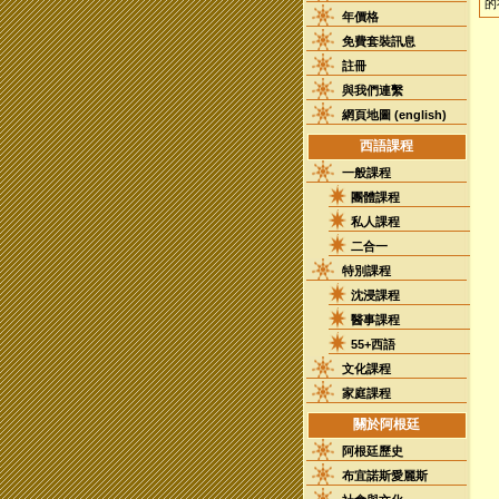
的
年價格
免費套裝訊息
註冊
與我們連繫
網頁地圖 (english)
西語課程
一般課程
團體課程
私人課程
二合一
特別課程
沈浸課程
醫事課程
55+西語
文化課程
家庭課程
關於阿根廷
阿根廷歷史
布宜諾斯愛麗斯