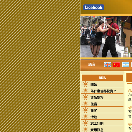
語言
資訊
開始
A
為什麼值得投資？
在
西語課程
課
住宿
秘
旅客
遊
會
活動
志工計劃
秘
在
實用訊息