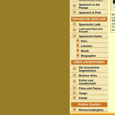
Spanisch in der
Pampa
Spanisch & Polo
be
Lä
SPANISCHE QUELLEN
Mi
zw
Spanische Lyrik
Or
Lateinamerikanische
er
Rezepte
Spanische Kultur
Kino
Literatur
Musik
Biographie
ÜBER ARGENTINIEN
Die Geschichte
Argentiniens
Buenos Aires
Kultur und
Gesellschaft
Flora und Fauna
Tango
Politik
Andere Quellen
Resources(Ingles)