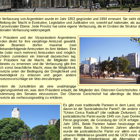
e Verfassung von Argentinien wurde im Jahr 1853 gegründet und 1994 erneuert. Sie sieht e
fteilung der Macht in Exekutive, Legislative und Judikative vor, sowohl auf nationaler, als a
f provinzialer Ebene. Jede Provinz hat seine eigene Verfassung, die im Groben die Struktur 
tionalen Verfassung widerspiegelt.
r Präsident und der Vizepräsident Argentiniens
rden direkt für ihre vierjährige Amtszeit gewählt.
eide Beamten dürfen maximal zwei
feinanderfolgende Amtszeiten im Amt bleiben. Eine
itte (oder noch mehrere) Amtszeiten sind möglich,
chdem zumindest ein Intervall dazwischen lag.
r Präsident hat die Macht, die Mitglieder des
binetts zu ernennen und die Verfassung gibt ihm
ch sonst beachtliche Macht, etwa die Möglichkeit,
setzte unter der Bedingung der Dringlichkeit und
twendigkeit zu erlassen und gegen andere
setzesvorschläge ein Veto einzubringen.
rdem die Jurisdiktion als eine unabhängige
gierungseinheit ein, was dem Präsident erlaubt, die Mitglieder des Obersten Gerichtshofes 
stimmung des Senates einzusetzen. Der Oberste Gerichtshof hat allerdings die Mach
setzte als verfassungswidrig zu erklären.
Es gibt zwei traditionelle Parteien in dem Land, e
davon ist die ?justicialistische Partei?, die andere 
?Union Civica Radical? (die radikale Zivilunion). 
justicialistische Partei wurde 1945 von Juan Domi
Peron gegründet, die Gründung der UCR erfolgte
Jahr 1891. Beide Parteien haben heutzutage ei
recht breite Basis. In früheren Jahren allerdi
wurde die justicialistische Partei vor allem von 
urbanen Mittelklasse gewählt und die UCR stand 
allem für die Arbeiterklasse als Alternative z