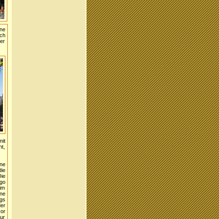
ine
uch
der
mit
t,
ine
die
Die
ngo
 im
ne
ngs
der
vor
ur