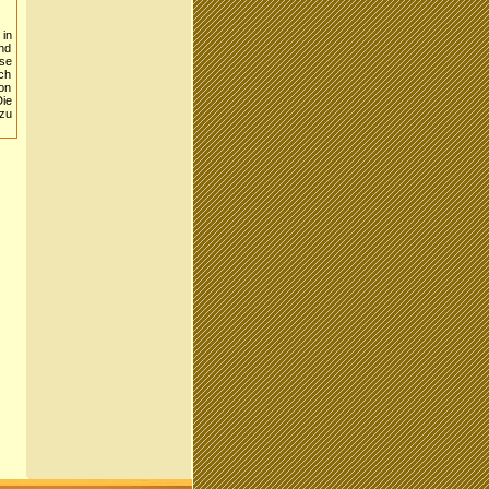
in
und
ese
ch
ion
Die
zu