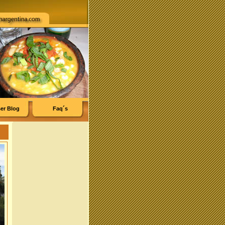
er Blog
Faq´s