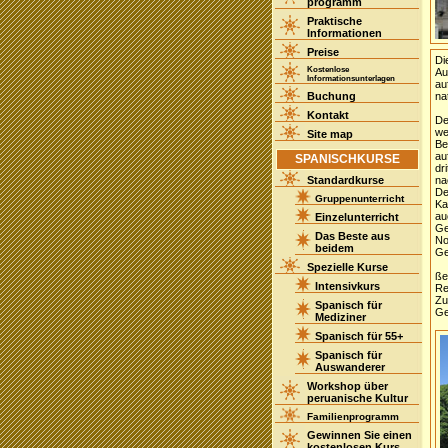
programm
Praktische
Informationen
Preise
Di
Kostenlose
Au
Informationsunterlagen
au
Buchung
na
Kontakt
De
we
Site map
B
au
SPANISCHKURSE
dr
Standardkurse
na
De
Gruppenunterricht
Ka
au
Einzelunterricht
Ge
Das Beste aus
No
beidem
Ge
Spezielle Kurse
ße
Intensivkurs
Re
Zu
Spanisch für
Ge
Mediziner
Spanisch für 55+
Spanisch für
Auswanderer
Workshop über
peruanische Kultur
Familienprogramm
Gewinnen Sie einen
kostenlosen Kurs