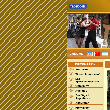
Language
INFORMATION
Startseite
Warum Immersion?
Das
Spanischprogramm
Unterkunft
Ausflüge
Ausflüge in
Argentinien
Aktivitäten
Freiwilligen